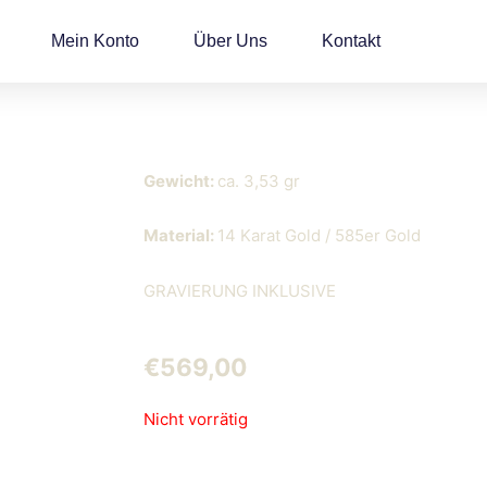
Mein Konto
Über Uns
Kontakt
Armband 11
Gewicht:
ca. 3,53 gr
Material:
14 Karat Gold / 585er Gold
GRAVIERUNG INKLUSIVE
€
569,00
Nicht vorrätig