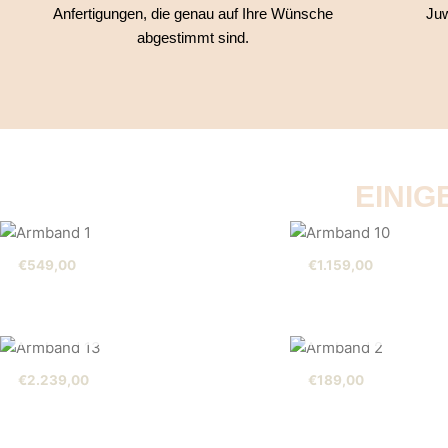
Anfertigungen, die genau auf Ihre Wünsche
Juw
abgestimmt sind.
EINIG
€
549,00
€
1.159,00
AUSVERKAUFT
AUSVERK
€
2.239,00
€
189,00