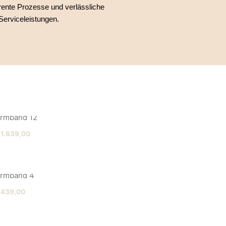
rente Prozesse und verlässliche
Serviceleistungen.
AUSVERKAUFT
€
1.639,00
AUSVERKAUFT
€
439,00