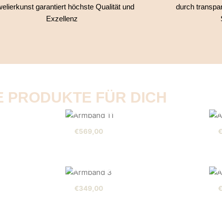
elierkunst garantiert höchste Qualität und
durch transpa
Exzellenz
E PRODUKTE FÜR DICH
AUSVERKAUFT
€
569,00
AUFT
AUSVERKAUFT
€
349,00