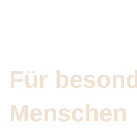
SARAY JUWELIER 1X IN HAMBURG
Für beson
Menschen
Goldschmuck ab