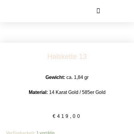
Zum
Inhalt
springen
Halskette 13
Gewicht:
ca. 1,84 gr
Material:
14 Karat Gold / 585er Gold
€
419,00
Halskette
Verfügbarkeit:
1 vorrätig