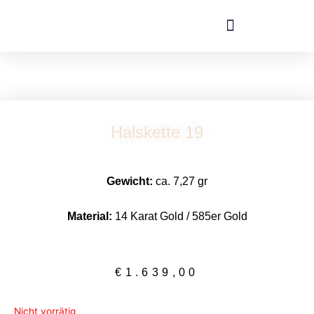
Zum
Inhalt
springen
Halskette 19
Gewicht:
ca. 7,27 gr
Material:
14 Karat Gold / 585er Gold
€
1.639,00
Nicht vorrätig