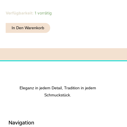
Halskette
Verfügbarkeit:
1 vorrätig
25
Menge
In Den Warenkorb
Eleganz in jedem Detail, Tradition in jedem
Schmuckstück.
Navigation