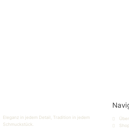
Navi
Eleganz in jedem Detail, Tradition in jedem
Über
Schmuckstück.
Sho