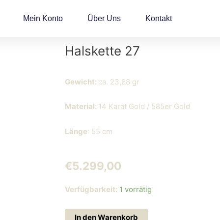
Mein Konto
Über Uns
Kontakt
Halskette 27
Gewicht:
ca. 23,68 gr
Material:
14 Karat Gold / 585er Gold
Länge
: 55 cm
€
5.299,00
Halskette
Verfügbarkeit:
1 vorrätig
27
Menge
In den Warenkorb