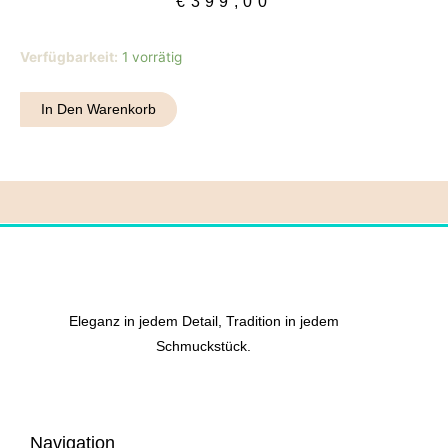
€
399,00
Halskette
Verfügbarkeit:
1 vorrätig
7
Menge
In Den Warenkorb
Eleganz in jedem Detail, Tradition in jedem
Schmuckstück.
Navigation