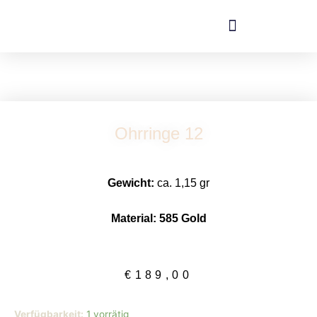
Zum
Inhalt
springen
Ohrringe 12
Gewicht:
ca. 1,15 gr
Material: 585 Gold
€
189,00
Ohrringe
Verfügbarkeit:
1 vorrätig