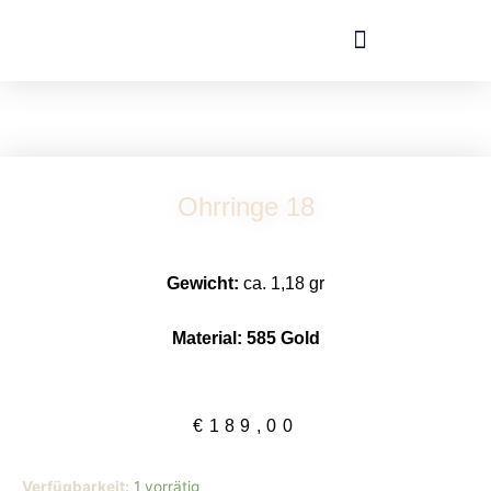
Zum
Inhalt
springen
Ohrringe 18
Gewicht:
ca. 1,18 gr
Material: 585 Gold
€
189,00
Ohrringe
Verfügbarkeit:
1 vorrätig