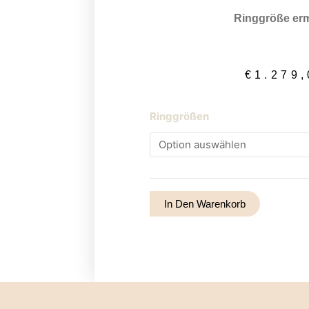
Ringgröße erm
€
1.279,
Pirlanta
Ringgrößen
7
Menge
In Den Warenkorb