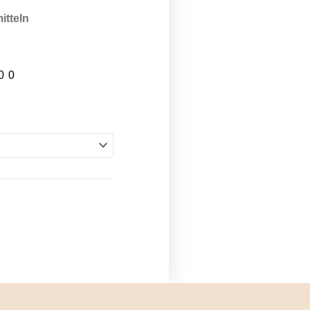
itteln
00