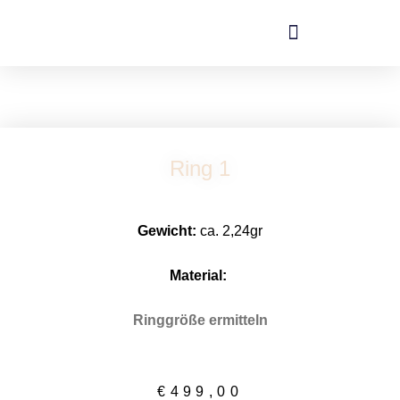
Zum
Inhalt
springen
Ring 1
Gewicht:
ca. 2,24gr
Material:
Ringgröße ermitteln
€
499,00