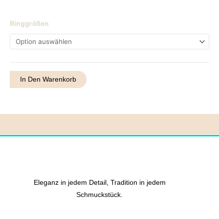
Ring
Ringgrößen
1
Menge
In Den Warenkorb
Eleganz in jedem Detail, Tradition in jedem
Schmuckstück.