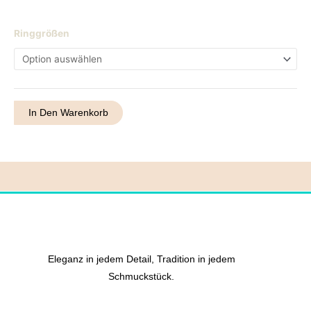
Ring
Ringgrößen
17
Menge
In Den Warenkorb
Eleganz in jedem Detail, Tradition in jedem
Schmuckstück.