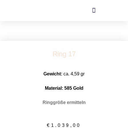
Zum
Inhalt
springen
Ring 17
Gewicht:
ca. 4,59 gr
Material: 58
5 Gold
Ringgröße ermitteln
€
1.039,00