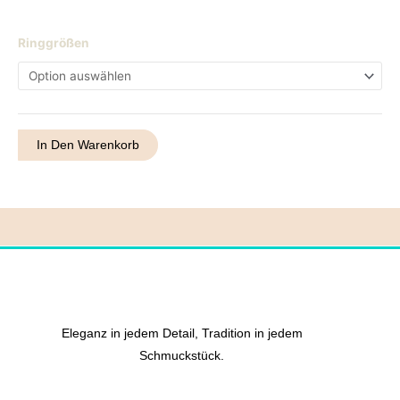
Ring
Ringgrößen
35
Menge
In Den Warenkorb
Eleganz in jedem Detail, Tradition in jedem
Schmuckstück.