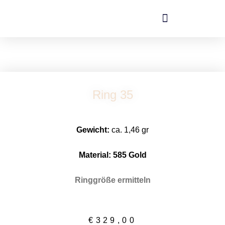
Zum
Inhalt
springen
Ring 35
Gewicht:
ca. 1,46 gr
Material: 58
5 Gold
Ringgröße ermitteln
€
329,00