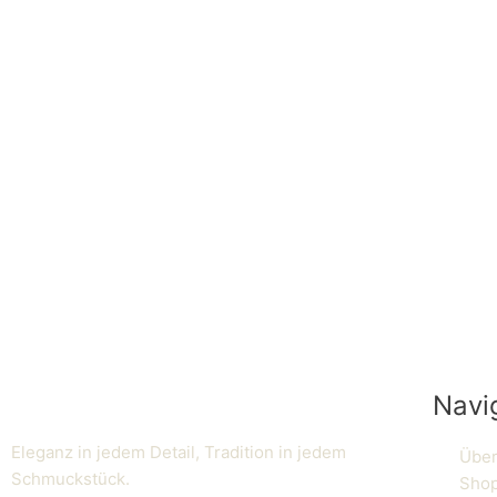
Navi
Eleganz in jedem Detail, Tradition in jedem
Über
Schmuckstück.
Sho