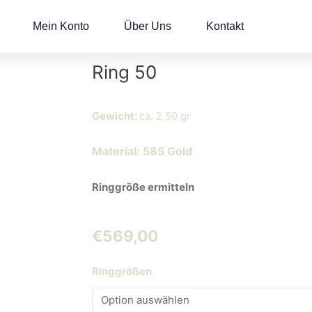
Mein Konto
Über Uns
Kontakt
Ring 50
Gewicht:
ca. 2,50 gr
Material: 58
5 Gold
Ringgröße ermitteln
€
569,00
Ring
Ringgrößen
50
Menge