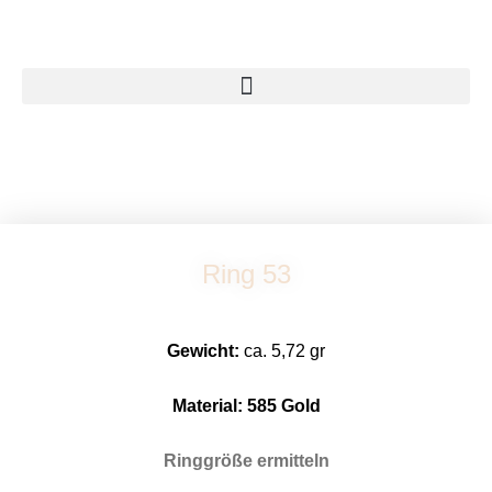
Zum
Inhalt
springen
Ring 53
Gewicht:
ca. 5,72 gr
Material: 58
5 Gold
Ringgröße ermitteln