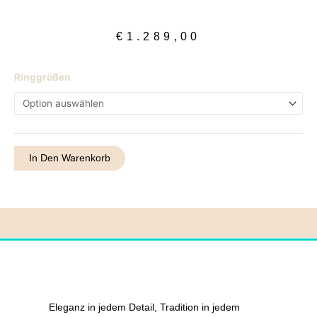
€
1.289,00
Ring
Ringgrößen
53
Menge
In Den Warenkorb
Eleganz in jedem Detail, Tradition in jedem