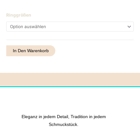
Ring
Ringgrößen
54
Menge
In Den Warenkorb
Eleganz in jedem Detail, Tradition in jedem
Schmuckstück.