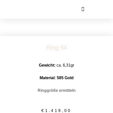
Zum
Inhalt
springen
Ring 54
Gewicht:
ca. 6,31gr
Material: 58
5 Gold
Ringgröße ermitteln
€
1.419,00