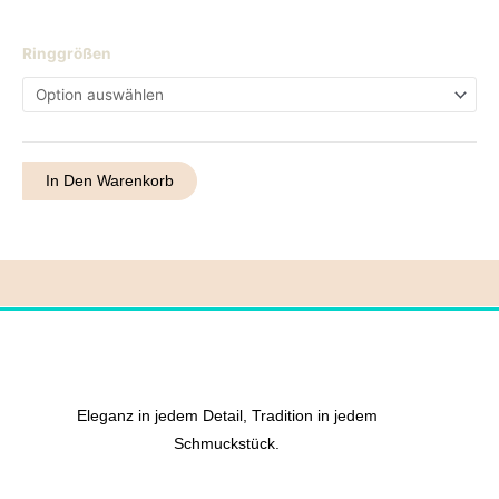
Ring
Ringgrößen
57
Menge
In Den Warenkorb
Eleganz in jedem Detail, Tradition in jedem
Schmuckstück.