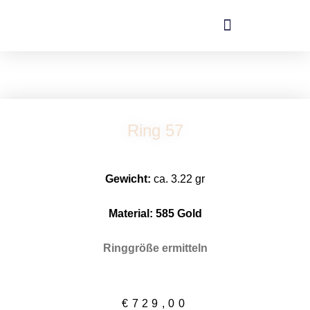
Zum
Inhalt
springen
Ring 57
Gewicht:
ca. 3.22 gr
Material: 58
5 Gold
Ringgröße ermitteln
€
729,00