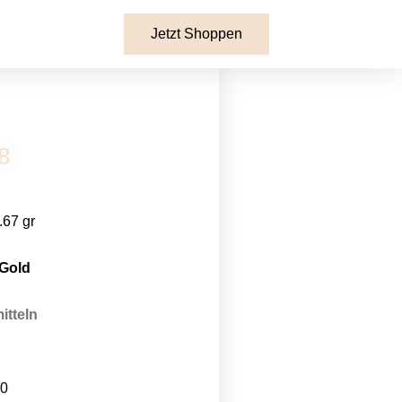
Jetzt Shoppen
8
.67 gr
 Gold
itteln
00