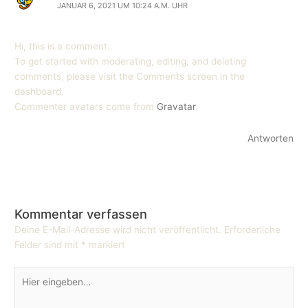
JANUAR 6, 2021 UM 10:24 A.M. UHR
Hi, this is a comment.
To get started with moderating, editing, and deleting
comments, please visit the Comments screen in the
dashboard.
Commenter avatars come from
Gravatar
.
Antworten
Kommentar verfassen
Deine E-Mail-Adresse wird nicht veröffentlicht.
Erforderliche
Felder sind mit
*
markiert
Hier
eingeben…