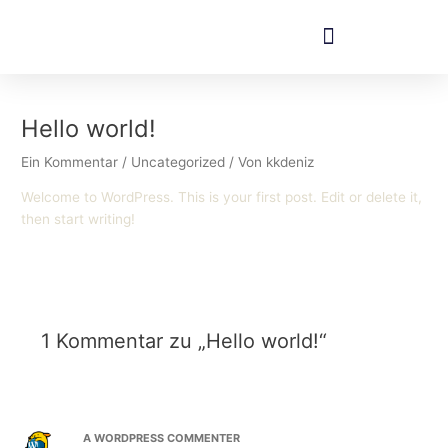
Zum
Inhalt
springen
Hello world!
Ein Kommentar
/
Uncategorized
/ Von
kkdeniz
Welcome to WordPress. This is your first post. Edit or delete it,
then start writing!
1 Kommentar zu „Hello world!“
A WORDPRESS COMMENTER