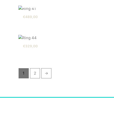
AUSVERKAUFT
€
489,00
€
329,00
1
2
→