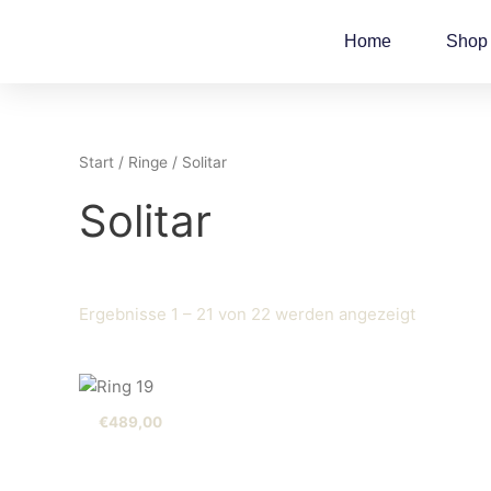
Zum
Inhalt
Home
Shop
springen
Start
/
Ringe
/ Solitar
Solitar
Ergebnisse 1 – 21 von 22 werden angezeigt
€
489,00